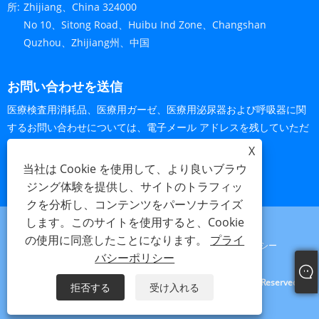
所:
Zhijiang、China 324000
No 10、Sitong Road、Huibu Ind Zone、Changshan
Quzhou、Zhijiang州、中国
お問い合わせを送信
医療検査用消耗品、医療用ガーゼ、医療用泌尿器および呼吸器に関
するお問い合わせについては、電子メール アドレスを残していただ
ければ 24 時間以内にご連絡させていただきます。
X
当社は Cookie を使用して、より良いブラウ
今すぐお問い合わせ
ジング体験を提供し、サイトのトラフィッ
クを分析し、コンテンツをパーソナライズ
します。このサイトを使用すると、Cookie
の使用に同意したことになります。
プライ
Links
Sitemap
RSS
XML
プライバシーポリシー
バシーポリシー
Copyright©2024 Haorun Medical Drasing Co.、Ltd。All Rights Reserved。
拒否する
受け入れる