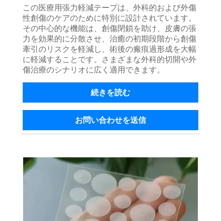
この医療用張力軽減テープは、外科的および外傷
性創傷のケアのために特別に設計されています。
その中心的な機能は、創傷閉鎖を助け、皮膚の張
力を効果的に分散させ、治癒の初期段階から創傷
牽引のリスクを軽減し、術後の瘢痕過形成を大幅
に軽減することです。さまざまな外科的切開や外
傷治療のシナリオに広く適用できます。
続きを読む
お問い合わせを送信