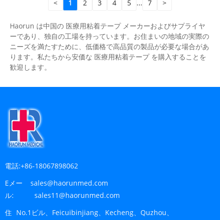
<
1
2
3
4
5
...
7
>
Haorun は中国の 医療用粘着テープ メーカーおよびサプライヤ
ーであり、独自の工場を持っています。お住まいの地域の実際の
ニーズを満たすために、低価格で高品質の製品が必要な場合があ
ります。私たちから安価な 医療用粘着テープ を購入することを
歓迎します。
電話:
+86-18067898062
Eメー
sales@haorunmed.com
ル:
sales11@haorunmed.com
住
No.1ビル、Feicuibinjiang、Kecheng、Quzhou、